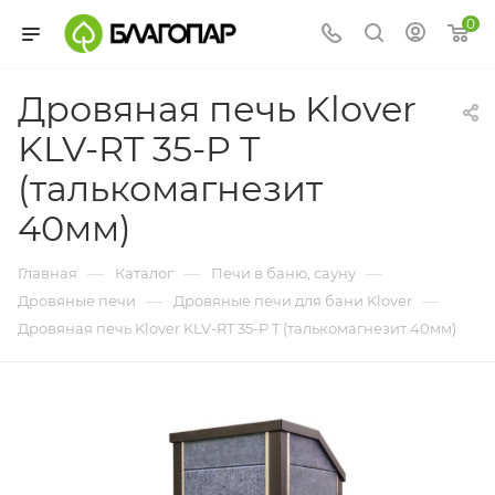
0
Дровяная печь Klover
KLV-RT 35-P T
(талькомагнезит
40мм)
—
—
—
Главная
Каталог
Печи в баню, сауну
—
—
Дровяные печи
Дровяные печи для бани Klover
Дровяная печь Klover KLV-RT 35-P T (талькомагнезит 40мм)