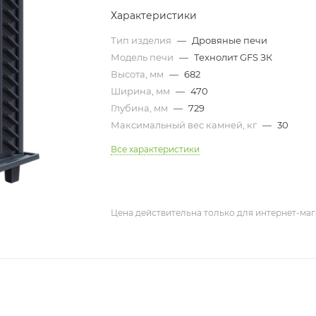
Характеристики
Тип изделия
—
Дровяные печи
Модель печи
—
Технолит GFS ЗК
Высота, мм
—
682
Ширина, мм
—
470
Глубина, мм
—
729
Максимальный вес камней, кг
—
30
Все характеристики
Цена действительна только для интернет-маг