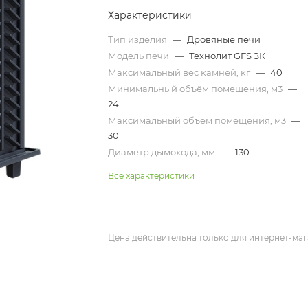
Характеристики
Тип изделия
—
Дровяные печи
Модель печи
—
Технолит GFS ЗК
Максимальный вес камней, кг
—
40
Минимальный объём помещения, м3
—
24
Максимальный объём помещения, м3
—
30
Диаметр дымохода, мм
—
130
Все характеристики
Цена действительна только для интернет-маг