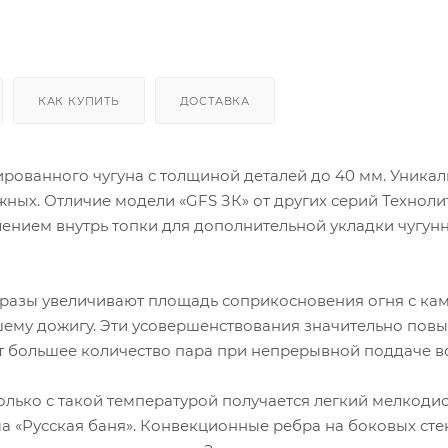
КАК КУПИТЬ
ДОСТАВКА
ированного чугуна с толщиной деталей до 40 мм. Уникал
ных. Отличие модели «GFS ЗК» от других серий Техноли
ением внутрь топки для дополнительной укладки чугун
разы увеличивают площадь соприкосновения огня с ка
чшему дожигу. Эти усовершенствования значительно пов
 большее количество пара при непрерывной поддаче в
только с такой температурой получается легкий мелкод
ма «Русская баня». Конвекционные ребра на боковых сте