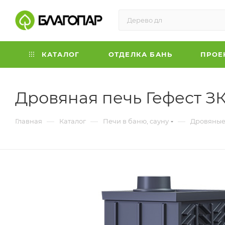
КАТАЛОГ
ОТДЕЛКА БАНЬ
ПРОЕ
Дровяная печь Гефест ЗК
—
—
—
Главная
Каталог
Печи в баню, сауну
Дровяные