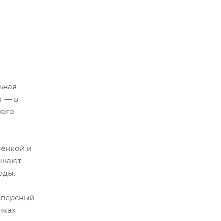
ьная
т — в
ного
менкой и
ышают
оды.
исперсный
нках