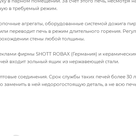
ху в парном помещении. За счет этого печь, несмотря н
ную в требуемый режим.
топочные агрегаты, оборудованные системой дожига пи
 или переводит печь в режим длительного горения. Регу
прохождении стены любой толщины.
еклами фирмы SHOTT ROBAX (Германия) и керамически
ечей входит зольный ящик из нержавеющей стали.
товые соединения. Срок службы таких печей более 30 ле
о заменить в ней недорогостоящую деталь, а не всю печь