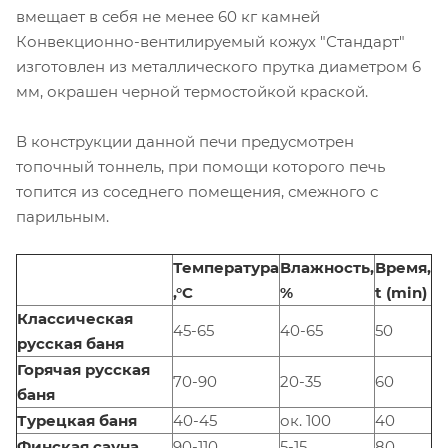
вмещает в себя не менее 60 кг камней
Конвекционно-вентилируемый кожух "Стандарт"
изготовлен из металлического прутка диаметром 6
мм, окрашен черной термостойкой краской.
В конструкции данной печи предусмотрен
топочный тоннель, при помощи которого печь
топится из соседнего помещения, смежного с
парильным.
Температура
Влажность,
Время,
,°С
%
t (min)
Классическая
45-65
40-65
50
русская баня
Горячая русская
70-90
20-35
60
баня
Турецкая баня
40-45
ок. 100
40
Финская сауна
90-110
5-15
80