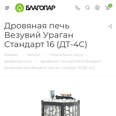
0
Дровяная печь
Везувий Ураган
Стандарт 16 (ДТ-4С)
—
—
—
Главная
Каталог
Печи в баню, сауну
—
—
Дровяные печи
Дровяные печи для бани Везувий
Дровяная печь Везувий Ураган Стандарт 16 (ДТ-4С)