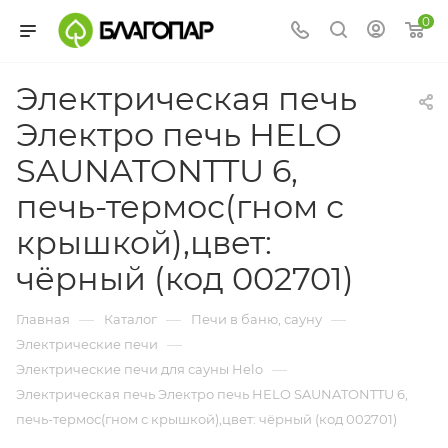
0
Электрическая печь
Электро печь HELO
SAUNATONTTU 6,
печь-термос(гном с
крышкой),цвет:
чёрный (код 002701)
—
—
—
Главная
Каталог
Печи в баню, сауну
—
Электрические печи
—
Электрические печи для сауны Helo
Электрическая печь Электро печь HELO SAUNATONTTU 6,
печь-термос(гном с крышкой),цвет: чёрный (код 002701)