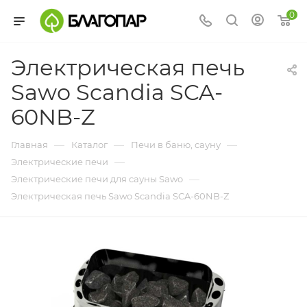
0
Электрическая печь
Sawo Scandia SCA-
60NB-Z
—
—
—
Главная
Каталог
Печи в баню, сауну
—
Электрические печи
—
Электрические печи для сауны Sawo
Электрическая печь Sawo Scandia SCA-60NB-Z