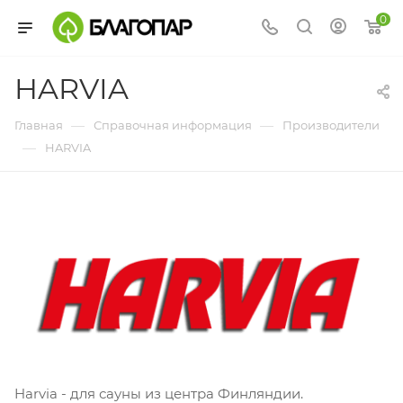
0
HARVIA
—
—
Главная
Справочная информация
Производители
—
HARVIA
Harvia - для сауны из центра Финляндии.