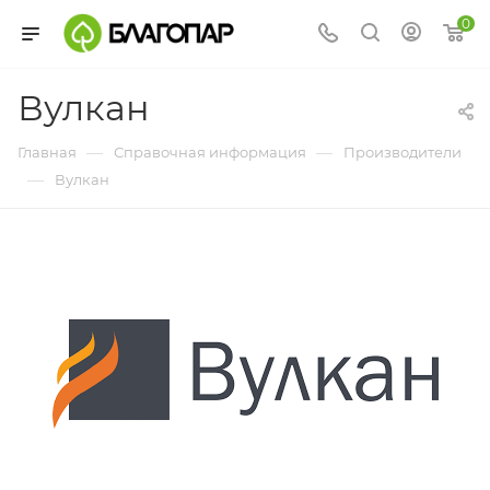
0
Вулкан
—
—
Главная
Справочная информация
Производители
—
Вулкан