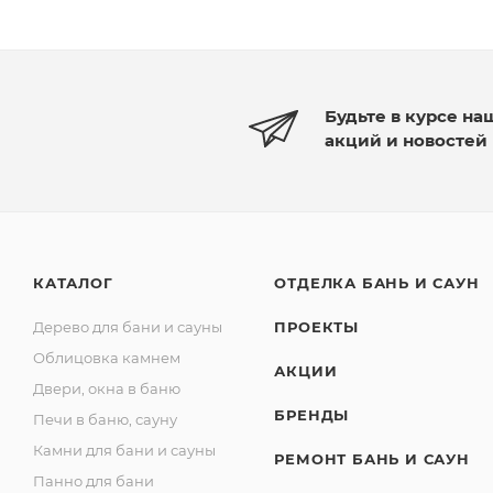
Будьте в курсе на
акций и новостей
КАТАЛОГ
ОТДЕЛКА БАНЬ И САУН
Дерево для бани и сауны
ПРОЕКТЫ
Облицовка камнем
АКЦИИ
Двери, окна в баню
БРЕНДЫ
Печи в баню, сауну
Камни для бани и сауны
РЕМОНТ БАНЬ И САУН
Панно для бани