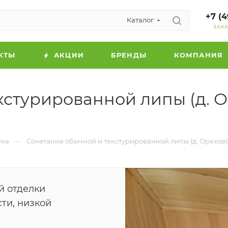
+7 (4
Каталог
ЗАК
КТЫ
АКЦИИ
БРЕНДЫ
КОМПАНИЯ
кстурированной липы (д. О
—
уна
Сочетание обычной и текстурированной липы (д. Орехово
й отделки
ти, низкой