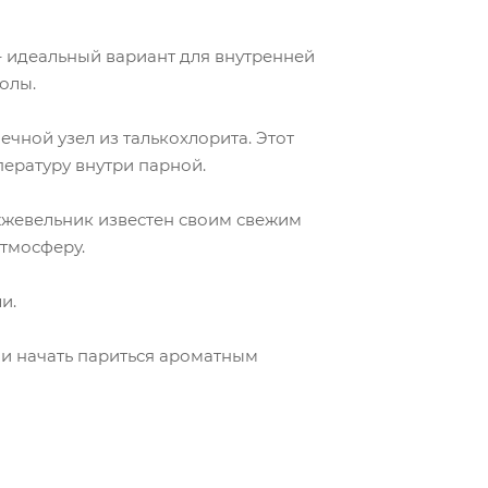
– идеальный вариант для внутренней
олы.
чной узел из талькохлорита. Этот
ературу внутри парной.
жжевельник известен своим свежим
тмосферу.
и.
, и начать париться ароматным