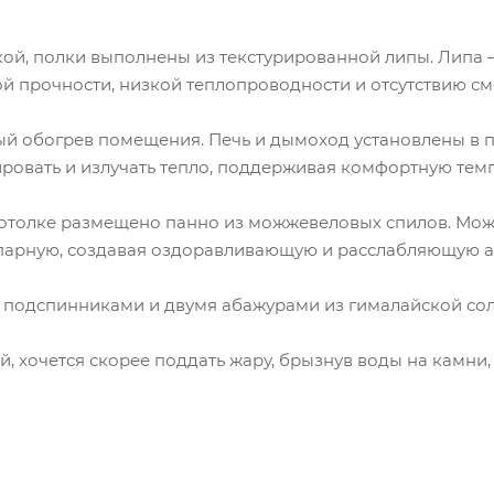
ой, полки выполнены из текстурированной липы. Липа 
ой прочности, низкой теплопроводности и отсутствию см
й обогрев помещения. Печь и дымоход установлены в пе
овать и излучать тепло, поддерживая комфортную темп
 потолке размещено панно из можжевеловых спилов. Мо
парную, создавая оздоравливающую и расслабляющую а
 подспинниками и двумя абажурами из гималайской сол
й, хочется скорее поддать жару, брызнув воды на камни