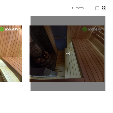
8
фото
—