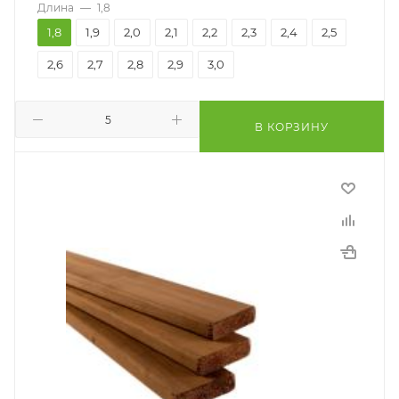
Длина
—
1,8
1,8
1,9
2,0
2,1
2,2
2,3
2,4
2,5
2,6
2,7
2,8
2,9
3,0
В КОРЗИНУ