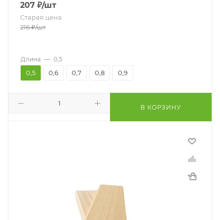
207
₽
/шт
Старая цена
216
₽
/шт
Длина
—
0,5
0,5
0,6
0,7
0,8
0,9
В КОРЗИНУ