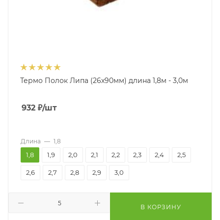
Термо Полок Липа (26х90мм) длина 1,8м - 3,0м
932
₽
/шт
Длина
—
1,8
1,8
1,9
2,0
2,1
2,2
2,3
2,4
2,5
2,6
2,7
2,8
2,9
3,0
В КОРЗИНУ