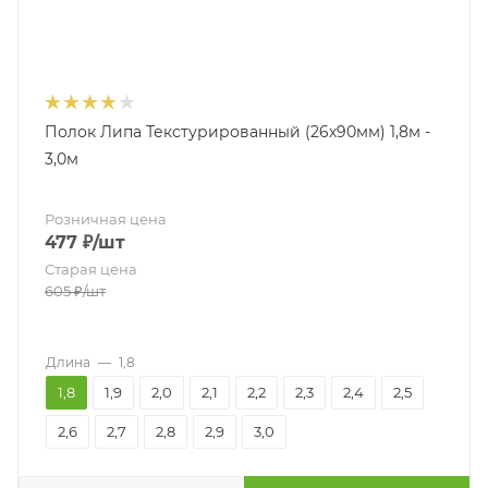
Полок Липа Текстурированный (26х90мм) 1,8м -
3,0м
Розничная цена
477
₽
/шт
Старая цена
605
₽
/шт
Длина
—
1,8
1,8
1,9
2,0
2,1
2,2
2,3
2,4
2,5
2,6
2,7
2,8
2,9
3,0