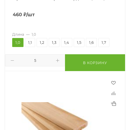
460
₽
/шт
Длина
—
1,0
1,0
1,1
1,2
1,3
1,4
1,5
1,6
1,7
В КОРЗИНУ