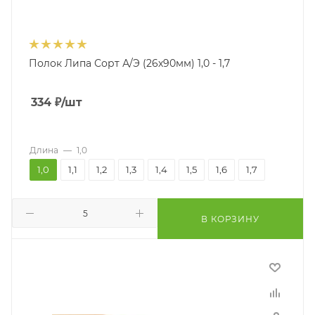
Полок Липа Сорт А/Э (26х90мм) 1,0 - 1,7
334
₽
/шт
Длина
—
1,0
1,0
1,1
1,2
1,3
1,4
1,5
1,6
1,7
В КОРЗИНУ