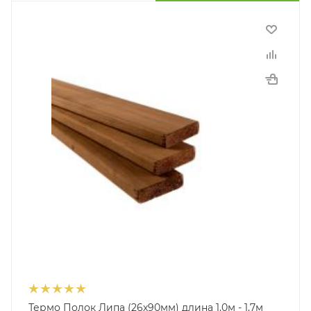
Термо Полок Липа (26х90мм) длина 1,0м - 1,7м