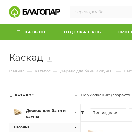
КАТАЛОГ
ОТДЕЛКА БАНЬ
ПРОЕ
Каскад
1
—
—
—
Главная
Каталог
Дерево для бани и сауны
Ваг
По умолчанию (возраста
КАТАЛОГ
Дерево для бани и
Тип изделия
сауны
Вагонка