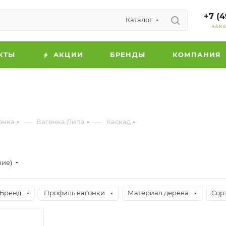
+7 (4
Каталог
ЗАК
КТЫ
АКЦИИ
БРЕНДЫ
КОМПАНИЯ
—
—
онка
Вагонка Липа
Каскад
ние)
Бренд
Профиль вагонки
Материал дерева
Сор