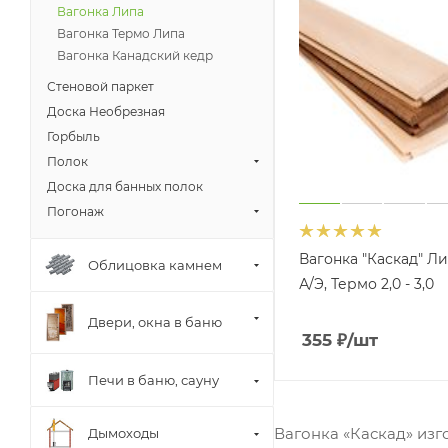
Вагонка Липа
Вагонка Термо Липа
Вагонка Канадский кедр
Стеновой паркет
Доска Необрезная
Горбыль
Полок
Доска для банных полок
Погонаж
Вагонка "Каскад" Л
Облицовка камнем
А/Э, Термо 2,0 - 3,0
Двери, окна в баню
355
₽
/шт
Печи в баню, сауну
Вагонка «Каскад» изг
Дымоходы