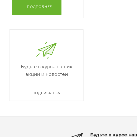
Вагонка "Каскад" Липа Сорт
А/Э, Термо 2,0 - 3,0
от
3 550 ₽
ПОДРОБНЕЕ