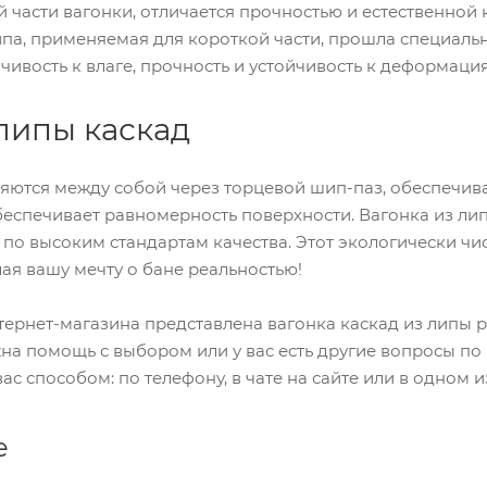
 части вагонки, отличается прочностью и естественной
ипа, применяемая для короткой части, прошла специал
йчивость к влаге, прочность и устойчивость к деформаци
 липы каскад
яются между собой через торцевой шип-паз, обеспечив
беспечивает равномерность поверхности. Вагонка из ли
по высоким стандартам качества. Этот экологически чи
лая вашу мечту о бане реальностью!
тернет-магазина представлена вагонка каскад из липы
жна помощь с выбором или у вас есть другие вопросы по 
с способом: по телефону, в чате на сайте или в одном 
е