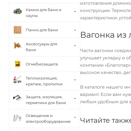
изготовления длинной
Камни для бани и
конструкции. Термол
сауны
характеристики: усто
Панно для бани
Вагонка из
Аксессуары для
бани
Части вагонки соедин
улучшает укладку и о
Огнебиозащита
компании «Благопар» 
высокое качество, де
Теплоизоляция,
крепеж, пропитки
В каталоге нашего ин
вариант. Если вам ну
Защита, изоляция,
любым удобным для ва
герметики для бани
Освещение и
Читайте такж
электрооборудование