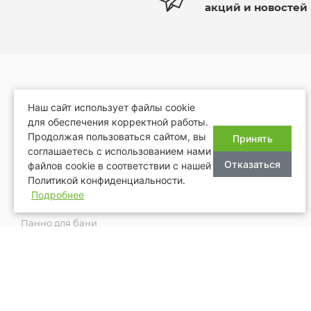
акций и новостей
КАТАЛОГ
ОТДЕЛКА БАНЬ И САУН
Наш сайт использует файлы cookie
для обеспечения корректной работы.
Дерево для бани и сауны
ПРОЕКТЫ
Продолжая пользоваться сайтом, вы
Принять
Облицовка камнем
соглашаетесь с использованием нами
АКЦИИ
Отказаться
Двери, окна в баню
файлов cookie в соответствии с нашей
Политикой конфиденциальности.
БРЕНДЫ
Печи в баню, сауну
Подробнее
Камни для бани и сауны
РЕМОНТ БАНЬ И САУН
Панно для бани
Аксессуары для бани