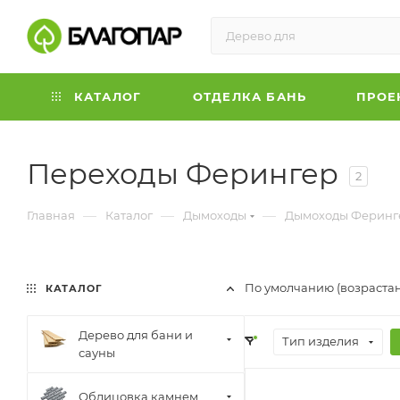
КАТАЛОГ
ОТДЕЛКА БАНЬ
ПРОЕ
Переходы Ферингер
2
—
—
—
Главная
Каталог
Дымоходы
Дымоходы Феринг
По умолчанию (возраста
КАТАЛОГ
Дерево для бани и
Тип изделия
сауны
Облицовка камнем