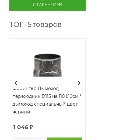
ТОП-5 товаров
Ферингер Дымоход
Ферингер Дымоход
переходник D115 на 110 L10см *
переходник D120 на 11
дымоход специальный цвет
дымоход специальны
черный
черный
1 046
₽
1 046
₽