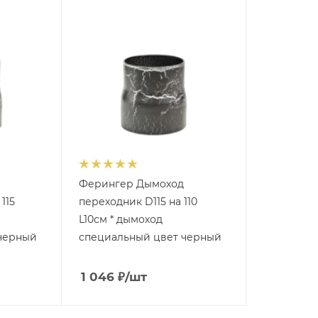
Ферингер Дымоход
115
переходник D115 на 110
L10см * дымоход
черный
специальный цвет черный
1 046
₽
/шт