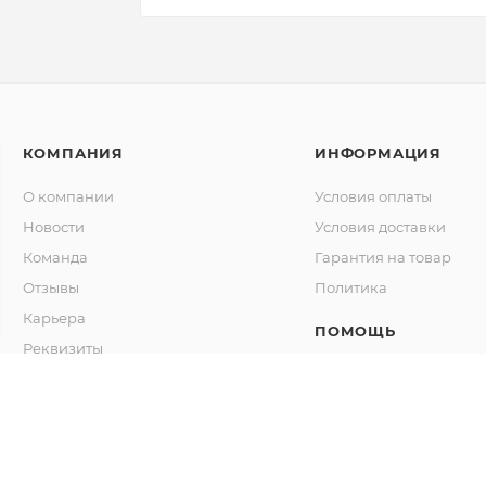
КОМПАНИЯ
ИНФОРМАЦИЯ
О компании
Условия оплаты
Новости
Условия доставки
Команда
Гарантия на товар
Отзывы
Политика
Карьера
ПОМОЩЬ
Реквизиты
Вопрос-ответ
Магазины
Жалобы и предложени
Контакты