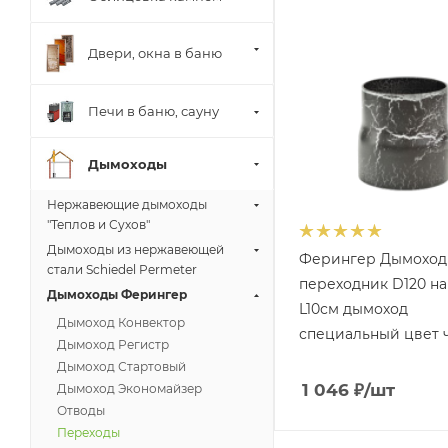
Двери, окна в баню
Печи в баню, сауну
Дымоходы
Нержавеющие дымоходы
"Теплов и Сухов"
Дымоходы из нержавеющей
Ферингер Дымоход
стали Schiedel Permeter
переходник D120 на 
Дымоходы Ферингер
L10см дымоход
Дымоход Конвектор
специальный цвет 
Дымоход Регистр
Дымоход Стартовый
1 046
₽
/шт
Дымоход Экономайзер
Отводы
Переходы