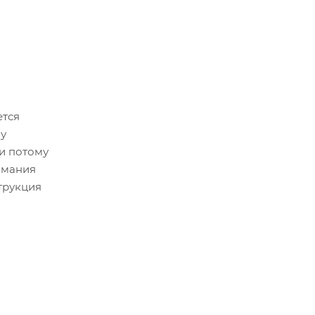
ется
му
и потому
имания
трукция