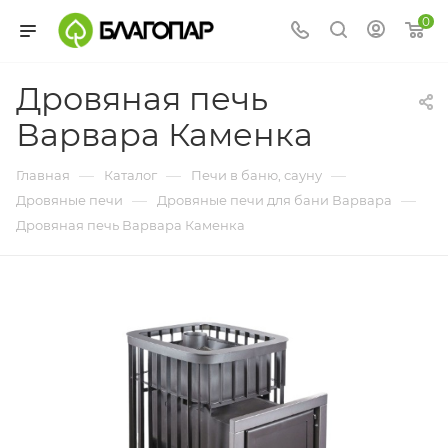
0
Дровяная печь
Варвара Каменка
—
—
—
Главная
Каталог
Печи в баню, сауну
—
—
Дровяные печи
Дровяные печи для бани Варвара
Дровяная печь Варвара Каменка