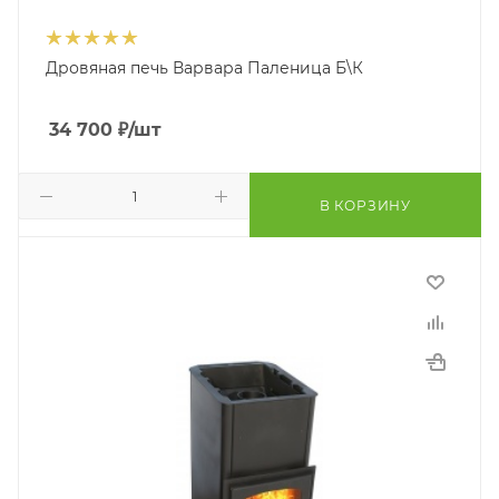
Дровяная печь Варвара Паленица Б\К
34 700
₽
/шт
В КОРЗИНУ