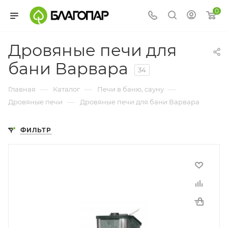
0
Дровяные печи для
бани Варвара
34
—
—
—
Главная
Каталог
Печи в баню, сауну
—
Дровяные печи
Дровяные печи для бани Варвара
ФИЛЬТР