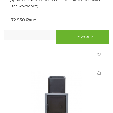
(талькохлорит)
72 550
₽
/шт
В КОРЗИНУ