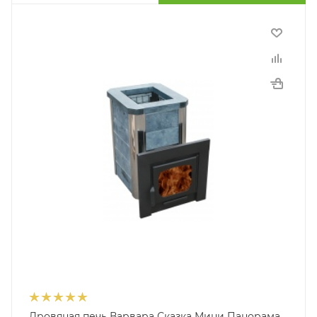
Дровяная печь Варвара Сказка Мини Панорама