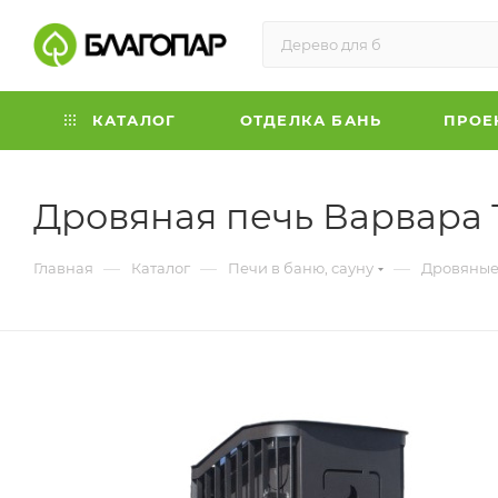
КАТАЛОГ
ОТДЕЛКА БАНЬ
ПРОЕ
Дровяная печь Варвара
—
—
—
Главная
Каталог
Печи в баню, сауну
Дровяные