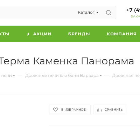
+7 (4
Каталог
ЗАК
КТЫ
АКЦИИ
БРЕНДЫ
КОМПАНИЯ
 Терма Каменка Панорама
—
—
 печи
Дровяные печи для бани Варвара
Дровяная пе
В ИЗБРАННОЕ
СРАВНИТЬ