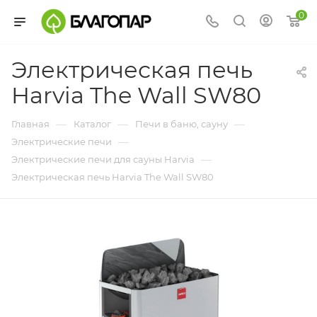
0
Электрическая печь
Harvia The Wall SW80
—
—
—
Главная
Каталог
Печи в баню, сауну
—
Электрические печи
—
Электрические печи для сауны Harvia
Электрическая печь Harvia The Wall SW80